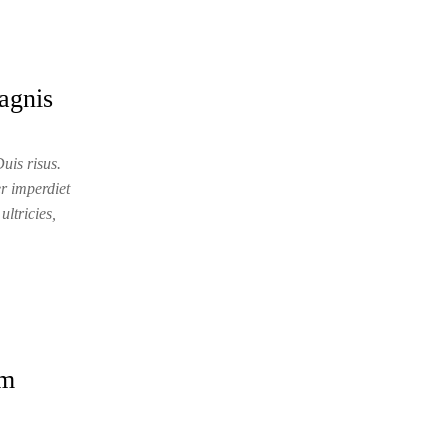
agnis
uis risus.
r imperdiet
ultricies,
um