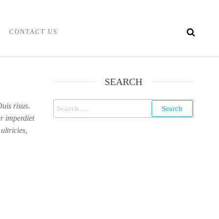
CONTACT US
SEARCH
Search
uis risus.
for:
r imperdiet
ultricies,